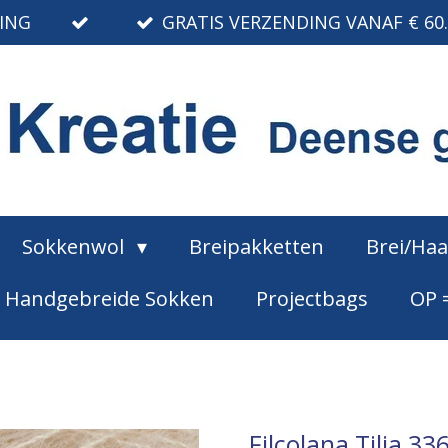
RING
GRATIS VERZENDING VANAF € 60
Sokkenwol
Breipakketten
Brei/Ha
Handgebreide Sokken
Projectbags
OP 
Filcolana Tilia 33