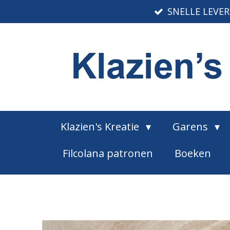
SNELLE LEVE
Ga
direct
naar
de
hoofdinhoud
Klazien's Kreatie
Garens
Filcolana patronen
Boeken