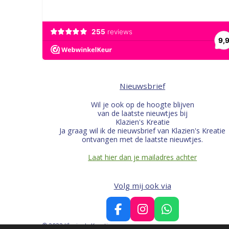
Nieuwsbrief
Wil je ook op de hoogte blijven
van de laatste nieuwtjes bij
Klazien's Kreatie
Ja graag wil ik de nieuwsbrief van Klazien's Kreatie
ontvangen met de laatste nieuwtjes.
Laat hier dan je mailadres achter
Volg mij ook via
F
I
W
a
n
h
© 2022 Klazien's Kreatie