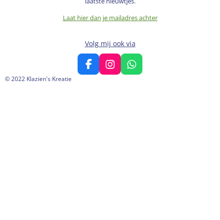
laatste nieuwtjes.
Laat hier dan je mailadres achter
Volg mij ook via
F
I
W
a
n
h
© 2022 Klazien's Kreatie
c
s
a
e
t
t
b
a
s
o
g
A
o
r
p
k
a
p
m