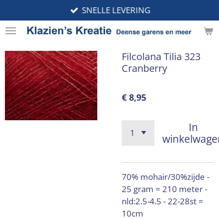
SNELLE LEVERING
Ga
direct
naar
de
Filcolana Tilia 323
hoofdinhoud
Cranberry
€ 8,95
In
winkelwage
70% mohair/30%zijde -
25 gram = 210 meter -
nld:2.5-4.5 - 22-28st =
10cm