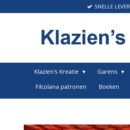
SNELLE LEVE
Ga
direct
naar
de
hoofdinhoud
Klazien's Kreatie
Garens
Filcolana patronen
Boeken