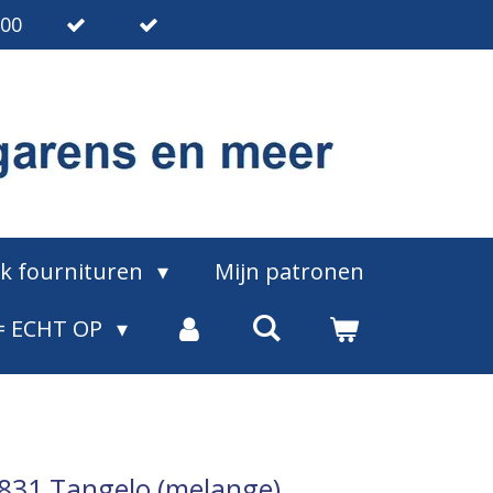
.00
ak fournituren
Mijn patronen
= ECHT OP
a 831 Tangelo (melange)