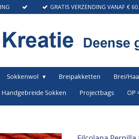
RING
GRATIS VERZENDING VANAF € 60
Sokkenwol
Breipakketten
Brei/Ha
Handgebreide Sokken
Projectbags
OP 
Filcolana Pernill