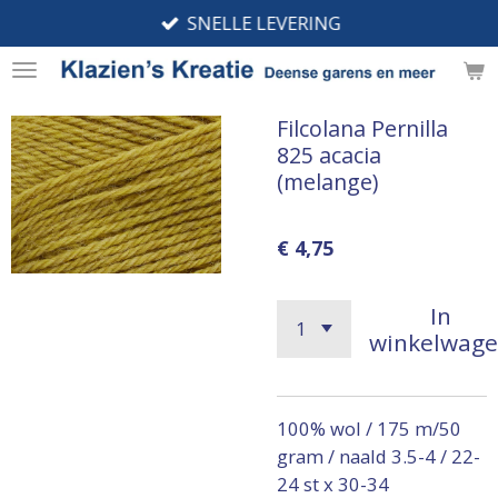
SNELLE LEVERING
Ga
direct
naar
de
Filcolana Pernilla
hoofdinhoud
825 acacia
(melange)
€ 4,75
In
winkelwag
100% wol / 175 m/50
gram / naald 3.5-4 / 22-
24 st x 30-34