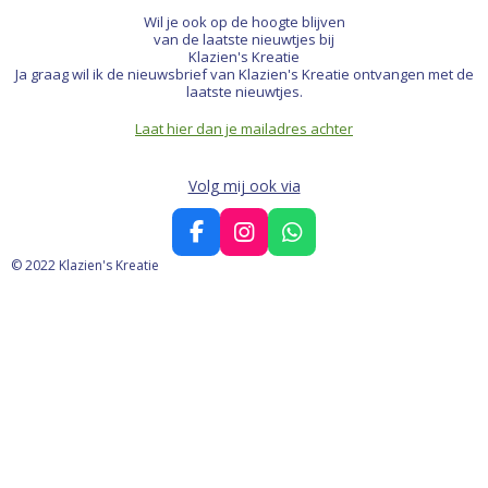
Wil je ook op de hoogte blijven
van de laatste nieuwtjes bij
Klazien's Kreatie
Ja graag wil ik de nieuwsbrief van Klazien's Kreatie ontvangen met de
laatste nieuwtjes.
Laat hier dan je mailadres achter
Volg mij ook via
F
I
W
a
n
h
© 2022 Klazien's Kreatie
c
s
a
e
t
t
b
a
s
o
g
A
o
r
p
k
a
p
m