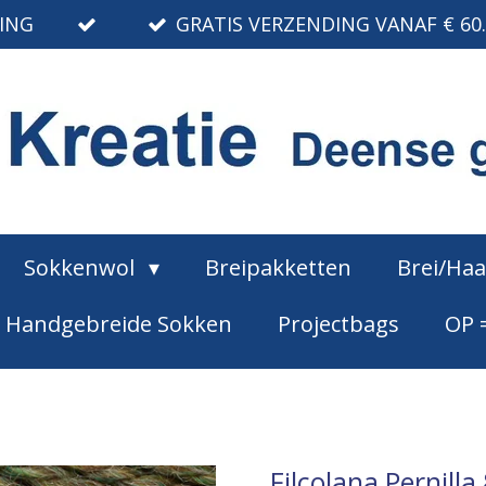
RING
GRATIS VERZENDING VANAF € 60
Sokkenwol
Breipakketten
Brei/Ha
Handgebreide Sokken
Projectbags
OP 
Filcolana Pernill