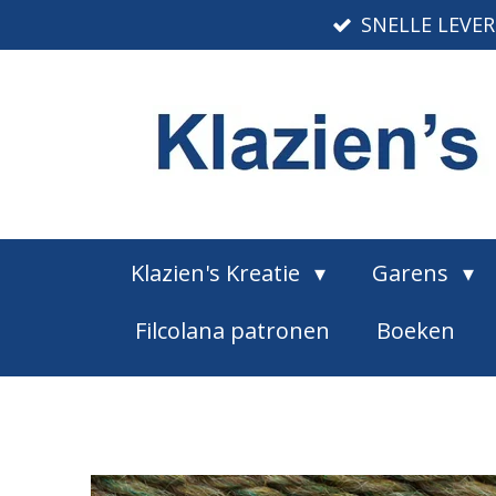
SNELLE LEVE
Ga
direct
naar
de
hoofdinhoud
Klazien's Kreatie
Garens
Filcolana patronen
Boeken