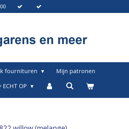
.00
ak fournituren
Mijn patronen
= ECHT OP
a 822 willow (melange)