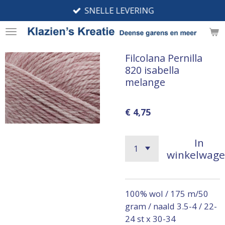
SNELLE LEVERING
Ga
direct
naar
de
Filcolana Pernilla
hoofdinhoud
820 isabella
melange
€ 4,75
In
winkelwag
100% wol / 175 m/50
gram / naald 3.5-4 / 22-
24 st x 30-34