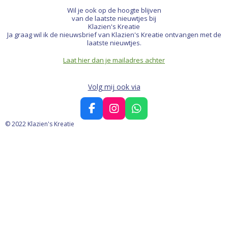
Wil je ook op de hoogte blijven
van de laatste nieuwtjes bij
Klazien's Kreatie
Ja graag wil ik de nieuwsbrief van Klazien's Kreatie ontvangen met de
laatste nieuwtjes.
Laat hier dan je mailadres achter
Volg mij ook via
F
I
W
a
n
h
© 2022 Klazien's Kreatie
c
s
a
e
t
t
b
a
s
o
g
A
o
r
p
k
a
p
m