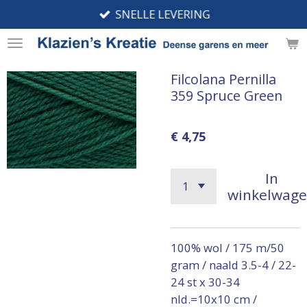
SNELLE LEVERING
Ga
direct
naar
de
Filcolana Pernilla
hoofdinhoud
359 Spruce Green
€ 4,75
In
winkelwag
100% wol / 175 m/50
gram / naald 3.5-4 / 22-
24 st x 30-34
nld.=10x10 cm /