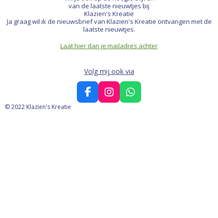
van de laatste nieuwtjes bij
Klazien's Kreatie
Ja graag wil ik de nieuwsbrief van Klazien's Kreatie ontvangen met de
laatste nieuwtjes.
Laat hier dan je mailadres achter
Volg mij ook via
F
I
W
a
n
h
© 2022 Klazien's Kreatie
c
s
a
e
t
t
b
a
s
o
g
A
o
r
p
k
a
p
m