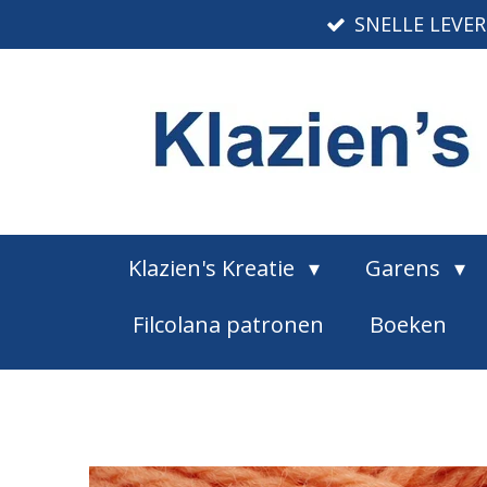
SNELLE LEVE
Ga
direct
naar
de
hoofdinhoud
Klazien's Kreatie
Garens
Filcolana patronen
Boeken