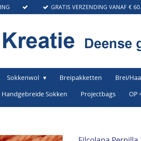
RING
GRATIS VERZENDING VANAF € 60
Sokkenwol
Breipakketten
Brei/Ha
Handgebreide Sokken
Projectbags
OP 
Filcolana Pernilla