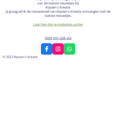
van de laatste nieuwtjes bij
Klazien's Kreatie
Ja graag wil ik de nieuwsbrief van Klazien's Kreatie ontvangen met de
laatste nieuwtjes.
Laat hier dan je mailadres achter
Volg mij ook via
F
I
W
a
n
h
© 2022 Klazien's Kreatie
c
s
a
e
t
t
b
a
s
o
g
A
o
r
p
k
a
p
m