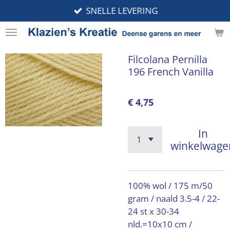
SNELLE LEVERING
Ga
direct
naar
de
Filcolana Pernilla
hoofdinhoud
196 French Vanilla
€ 4,75
In
winkelwage
100% wol / 175 m/50
gram / naald 3.5-4 / 22-
24 st x 30-34
nld.=10x10 cm /