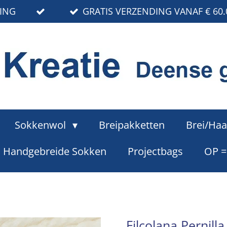
RING
GRATIS VERZENDING VANAF € 60.
Sokkenwol
Breipakketten
Brei/Haa
Handgebreide Sokken
Projectbags
OP 
Filcolana Pernill