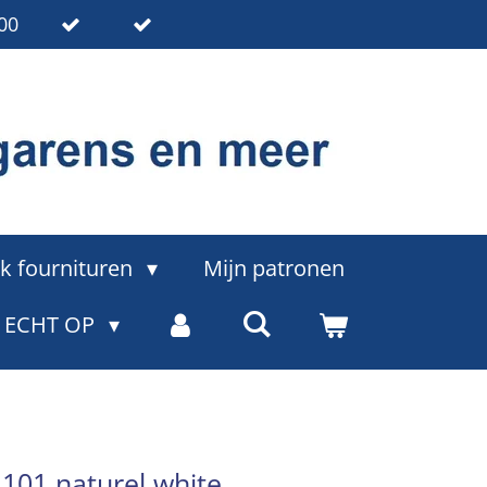
00
k fournituren
Mijn patronen
= ECHT OP
a 101 naturel white