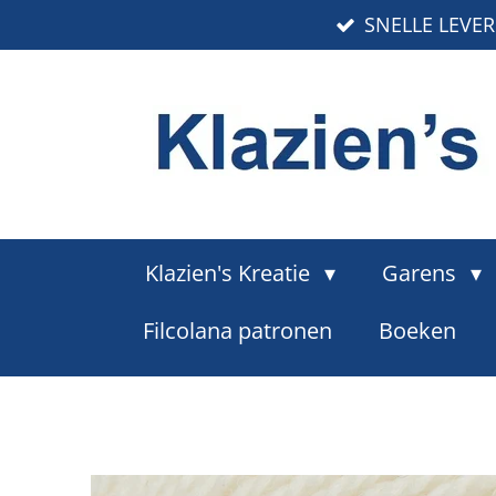
SNELLE LEVE
Ga
direct
naar
de
hoofdinhoud
Klazien's Kreatie
Garens
Filcolana patronen
Boeken