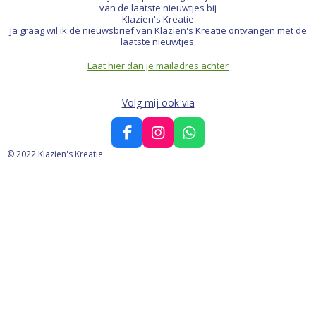
van de laatste nieuwtjes bij
Klazien's Kreatie
Ja graag wil ik de nieuwsbrief van Klazien's Kreatie ontvangen met de
laatste nieuwtjes.
Laat hier dan je mailadres achter
Volg mij ook via
F
I
W
a
n
h
© 2022 Klazien's Kreatie
c
s
a
e
t
t
b
a
s
o
g
A
o
r
p
k
a
p
m