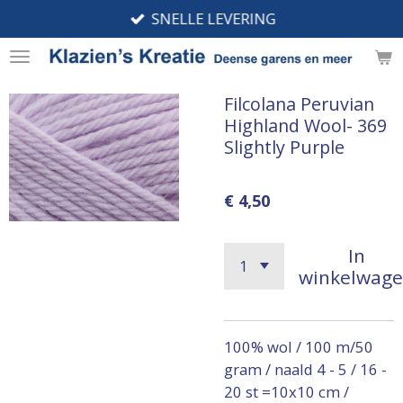
SNELLE LEVERING
Ga
direct
naar
de
Filcolana Peruvian
hoofdinhoud
Highland Wool- 369
Slightly Purple
€ 4,50
In
winkelwag
100% wol / 100 m/50
gram / naald 4 - 5 / 16 -
20 st =10x10 cm /