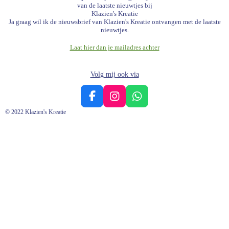
van de laatste nieuwtjes bij
Klazien's Kreatie
Ja graag wil ik de nieuwsbrief van Klazien's Kreatie ontvangen met de laatste
nieuwtjes.
Laat hier dan je mailadres achter
Volg mij ook via
F
I
W
a
n
h
© 2022 Klazien's Kreatie
c
s
a
e
t
t
b
a
s
o
g
A
o
r
p
k
a
p
m