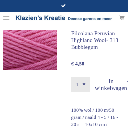
Ga
direct
naar
de
Filcolana Peruvian
hoofdinhoud
Highland Wool- 313
Bubblegum
€ 4,50
In
winkelwagen
100% wol / 100 m/50
gram / naald 4 - 5 / 16 -
20 st =10x10 cm /