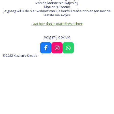
van de laatste nieuwtjes bij
Klazien's Kreatie
Ja graag wil ik de nieuwsbrief van Klazien's Kreatie ontvangen met de
laatste nieuwtjes.
Laat hier dan je mailadres achter
Volg mij ook via
F
I
W
a
n
h
© 2022 Klazien's Kreatie
c
s
a
e
t
t
b
a
s
o
g
A
o
r
p
k
a
p
m