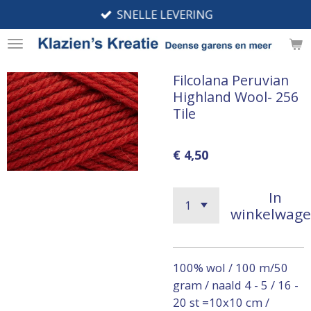
SNELLE LEVERING
Ga
direct
naar
de
Filcolana Peruvian
hoofdinhoud
Highland Wool- 256
Tile
€ 4,50
In
winkelwag
100% wol / 100 m/50
gram / naald 4 - 5 / 16 -
20 st =10x10 cm /