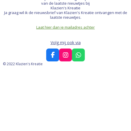
van de laatste nieuwtjes bij
Klazien's Kreatie
Ja graag wil ik de nieuwsbrief van Klazien's Kreatie ontvangen met de
laatste nieuwtjes.
Laat hier dan je mailadres achter
Volg mij ook via
F
I
W
a
n
h
© 2022 Klazien's Kreatie
c
s
a
e
t
t
b
a
s
o
g
A
o
r
p
k
a
p
m