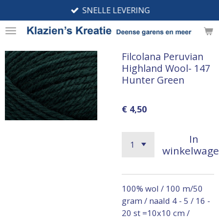
SNELLE LEVERING
Ga
direct
naar
de
Filcolana Peruvian
hoofdinhoud
Highland Wool- 147
Hunter Green
€ 4,50
In
winkelwag
100% wol / 100 m/50
gram / naald 4 - 5 / 16 -
20 st =10x10 cm /