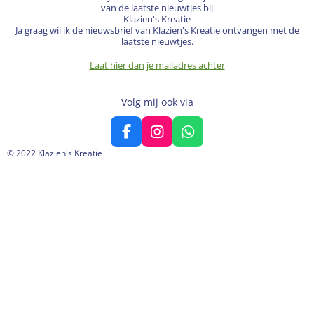
van de laatste nieuwtjes bij
Klazien's Kreatie
Ja graag wil ik de nieuwsbrief van Klazien's Kreatie ontvangen met de
laatste nieuwtjes.
Laat hier dan je mailadres achter
Volg mij ook via
F
I
W
a
n
h
© 2022 Klazien's Kreatie
c
s
a
e
t
t
b
a
s
o
g
A
o
r
p
k
a
p
m