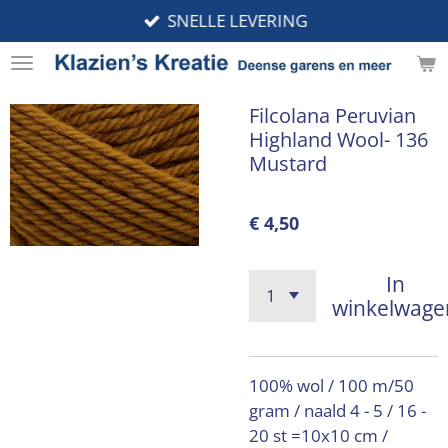
SNELLE LEVERING
Ga
direct
naar
de
Filcolana Peruvian
hoofdinhoud
Highland Wool- 136
Mustard
€ 4,50
In
winkelwage
100% wol / 100 m/50
gram / naald 4 - 5 / 16 -
20 st =10x10 cm /