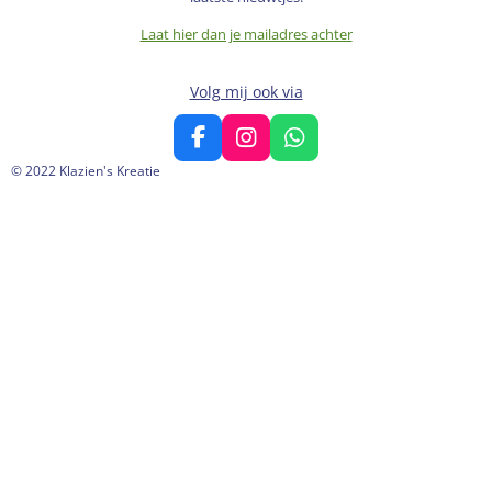
Laat hier dan je mailadres achter
Volg mij ook via
F
I
W
a
n
h
© 2022 Klazien's Kreatie
c
s
a
e
t
t
b
a
s
o
g
A
o
r
p
k
a
p
m