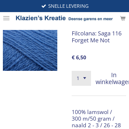
SNELLE LEVERING
Ga
direct
naar
de
Filcolana: Saga 116
hoofdinhoud
Forget Me Not
€ 6,50
In
winkelwage
100% lamswol /
300 m/50 gram /
naald 2 - 3 / 26 - 28