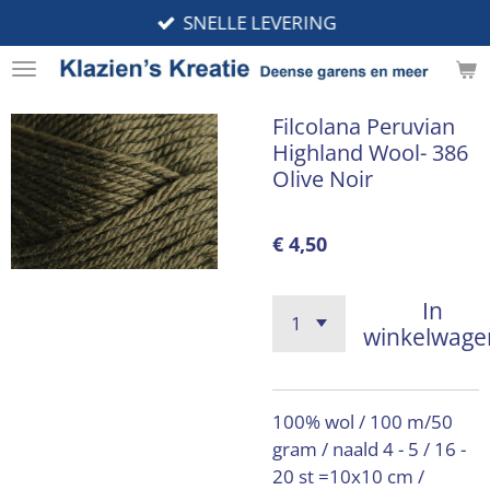
SNELLE LEVERING
Ga
direct
naar
de
Filcolana Peruvian
hoofdinhoud
Highland Wool- 386
Olive Noir
€ 4,50
In
winkelwage
100% wol / 100 m/50
gram / naald 4 - 5 / 16 -
20 st =10x10 cm /