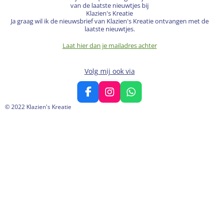
van de laatste nieuwtjes bij
Klazien's Kreatie
Ja graag wil ik de nieuwsbrief van Klazien's Kreatie ontvangen met de
laatste nieuwtjes.
Laat hier dan je mailadres achter
Volg mij ook via
F
I
W
a
n
h
© 2022 Klazien's Kreatie
c
s
a
e
t
t
b
a
s
o
g
A
o
r
p
k
a
p
m