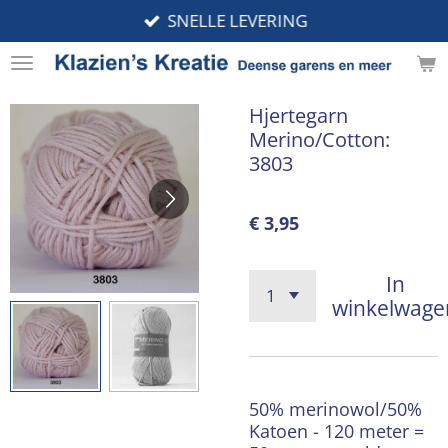
SNELLE LEVERING
Ga
direct
naar
de
Hjertegarn
hoofdinhoud
Merino/Cotton:
3803
€ 3,95
In
winkelwage
50% merinowol/50%
Katoen - 120 meter =