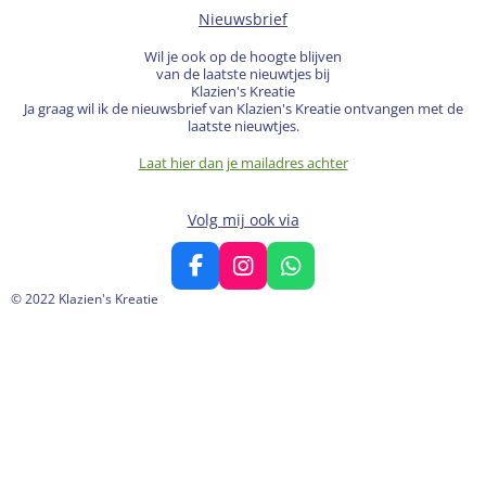
Nieuwsbrief
Wil je ook op de hoogte blijven
van de laatste nieuwtjes bij
Klazien's Kreatie
Ja graag wil ik de nieuwsbrief van Klazien's Kreatie ontvangen met de
laatste nieuwtjes.
Laat hier dan je mailadres achter
Volg mij ook via
F
I
W
a
n
h
© 2022 Klazien's Kreatie
c
s
a
e
t
t
b
a
s
o
g
A
o
r
p
k
a
p
m