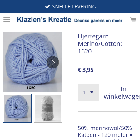
SNELLE LEVERING
Ga
direct
naar
de
Hjertegarn
hoofdinhoud
Merino/Cotton:
1620
€ 3,95
In
winkelwage
50% merinowol/50%
Katoen - 120 meter =