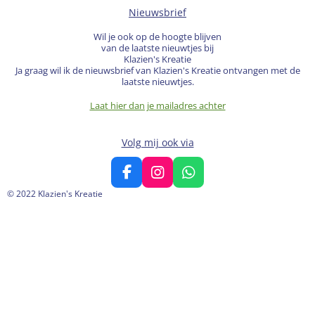
Nieuwsbrief
Wil je ook op de hoogte blijven
van de laatste nieuwtjes bij
Klazien's Kreatie
Ja graag wil ik de nieuwsbrief van Klazien's Kreatie ontvangen met de
laatste nieuwtjes.
Laat hier dan je mailadres achter
Volg mij ook via
F
I
W
a
n
h
© 2022 Klazien's Kreatie
c
s
a
e
t
t
b
a
s
o
g
A
o
r
p
k
a
p
m