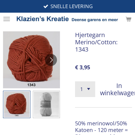
SNELLE LEVERING
Ga
direct
naar
de
Hjertegarn
hoofdinhoud
Merino/Cotton:
1343
€ 3,95
In
winkelwage
50% merinowol/50%
Katoen - 120 meter =