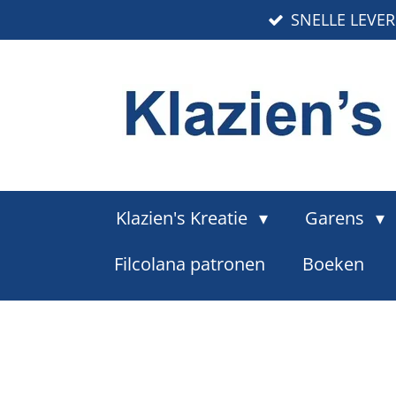
SNELLE LEVE
Ga
direct
naar
de
hoofdinhoud
Klazien's Kreatie
Garens
Filcolana patronen
Boeken