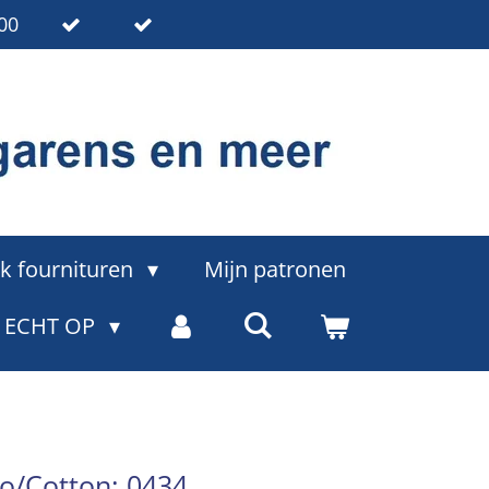
00
k fournituren
Mijn patronen
= ECHT OP
o/Cotton: 0434