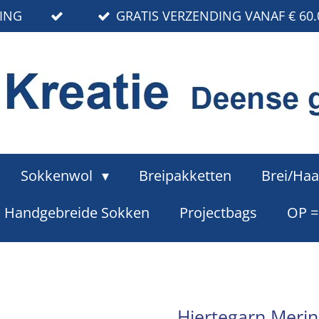
RING
GRATIS VERZENDING VANAF € 60.
Sokkenwol
Breipakketten
Brei/Haa
Handgebreide Sokken
Projectbags
OP 
Hjertegarn Merin