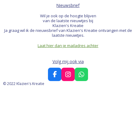
Nieuwsbrief
Wil je ook op de hoogte blijven
van de laatste nieuwtjes bij
Klazien's Kreatie
Ja graag wil ik de nieuwsbrief van Klazien's Kreatie ontvangen met de
laatste nieuwtjes.
Laat hier dan je mailadres achter
Volg mij ook via
F
I
W
a
n
h
© 2022 Klazien's Kreatie
c
s
a
e
t
t
b
a
s
o
g
A
o
r
p
k
a
p
m