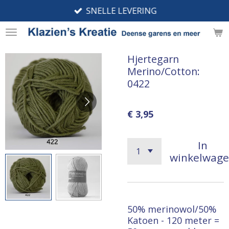
SNELLE LEVERING
Ga
direct
naar
de
Hjertegarn
hoofdinhoud
Merino/Cotton:
0422
€ 3,95
In
winkelwag
50% merinowol/50%
Katoen - 120 meter =