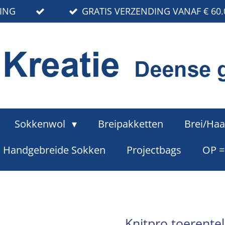
RING
GRATIS VERZENDING VANAF € 60.
Sokkenwol
Breipakketten
Brei/Haa
Handgebreide Sokken
Projectbags
OP 
Knitpro toerentell