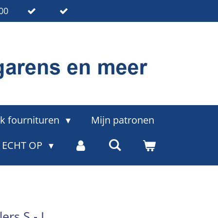
00
k fournituren
Mijn patronen
= ECHT OP
ers S - L