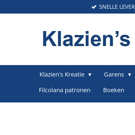
SNELLE LEVE
Ga
direct
naar
de
hoofdinhoud
Klazien's Kreatie
Garens
Filcolana patronen
Boeken