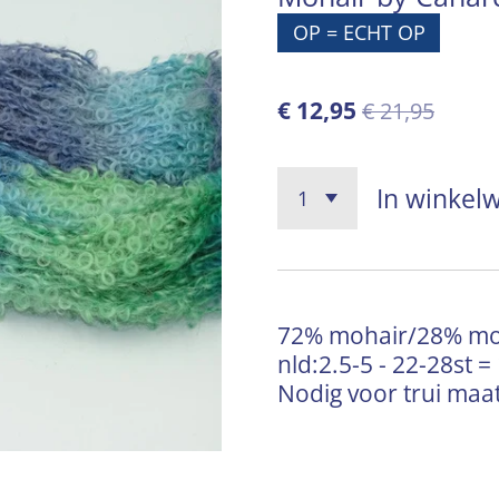
OP = ECHT OP
€ 12,95
€ 21,95
In winkel
72% mohair/28% moer
nld:2.5-5 - 22-28st 
Nodig voor trui maat