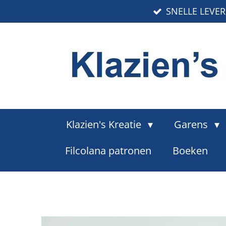
SNELLE LEVE
Ga
direct
naar
de
hoofdinhoud
Klazien's Kreatie
Garens
Filcolana patronen
Boeken