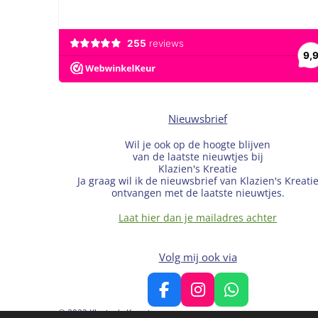
Nieuwsbrief
Wil je ook op de hoogte blijven
van de laatste nieuwtjes bij
Klazien's Kreatie
Ja graag wil ik de nieuwsbrief van Klazien's Kreati
ontvangen met de laatste nieuwtjes.
Laat hier dan je mailadres achter
Volg mij ook via
F
I
W
a
n
h
© 2022 Klazien's Kreatie