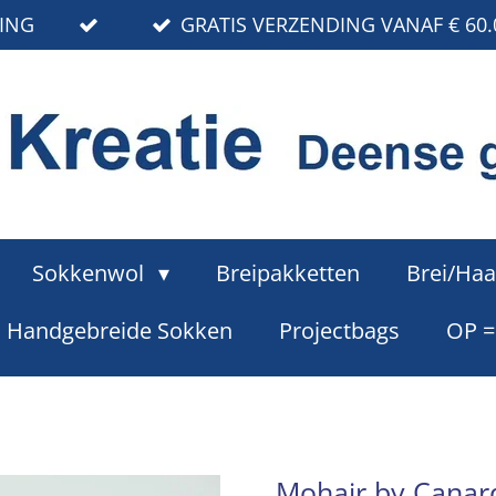
RING
GRATIS VERZENDING VANAF € 60.
Sokkenwol
Breipakketten
Brei/Haa
Handgebreide Sokken
Projectbags
OP 
Mohair by Canard