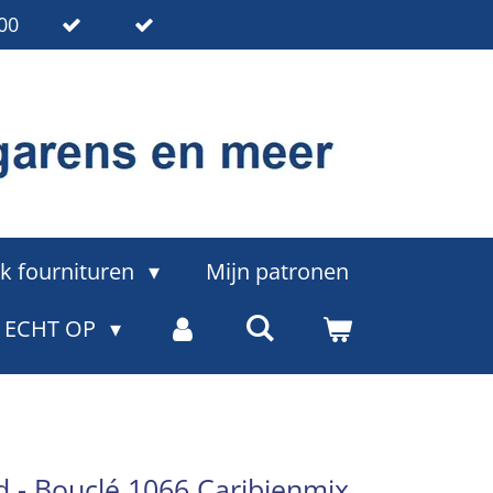
00
k fournituren
Mijn patronen
= ECHT OP
 - Bouclé 1066 Caribienmix