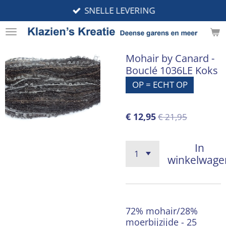
SNELLE LEVERING
Ga
direct
naar
de
Mohair by Canard -
hoofdinhoud
Bouclé 1036LE Koks
OP = ECHT OP
€ 12,95
€ 21,95
In
winkelwage
72% mohair/28%
moerbijzijde - 25