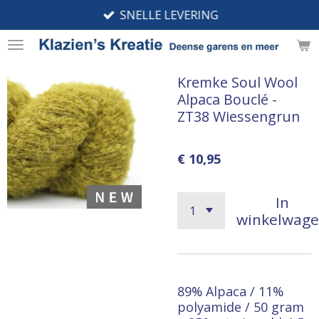
SNELLE LEVERING
Ga
direct
naar
de
Kremke Soul Wool
hoofdinhoud
Alpaca Bouclé -
ZT38 Wiessengrun
€ 10,95
In
winkelwag
89% Alpaca / 11%
polyamide / 50 gram