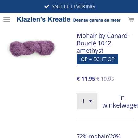
SNELLE LEVERING
Ga
direct
naar
de
Mohair by Canard -
hoofdinhoud
Bouclé 1042
amethyst
OP = ECHT OP
€ 11,95
€ 19,95
In
winkelwage
72% mohair/28%