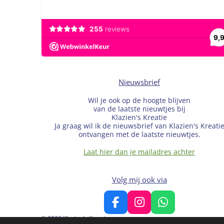
Nieuwsbrief
Wil je ook op de hoogte blijven
van de laatste nieuwtjes bij
Klazien's Kreatie
Ja graag wil ik de nieuwsbrief van Klazien's Kreati
ontvangen met de laatste nieuwtjes.
Laat hier dan je mailadres achter
Volg mij ook via
F
I
W
a
n
h
© 2022 Klazien's Kreatie