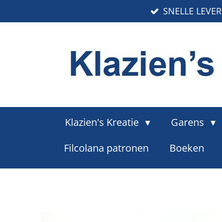
SNELLE LEVE
Ga
direct
naar
de
hoofdinhoud
Klazien's Kreatie
Garens
Filcolana patronen
Boeken