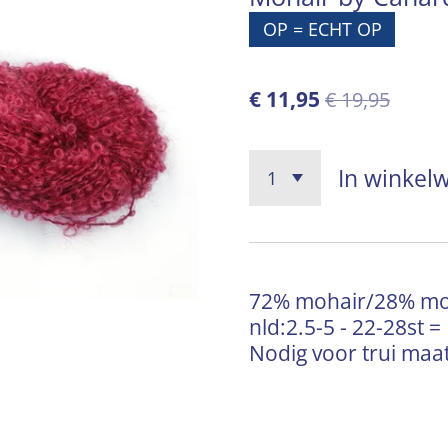
OP = ECHT OP
€ 11,95
€ 19,95
In winkel
72% mohair/28% moer
nld:2.5-5 - 22-28st 
Nodig voor trui maat