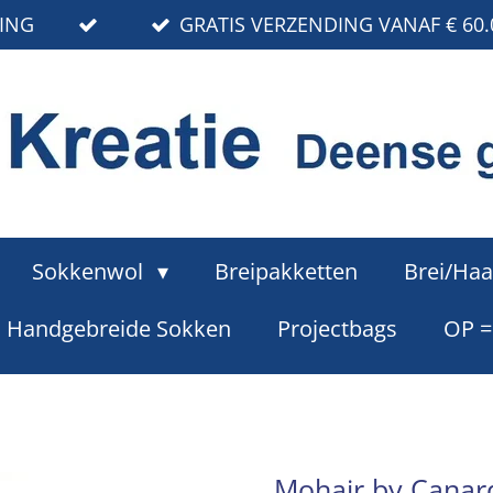
RING
GRATIS VERZENDING VANAF € 60.
Sokkenwol
Breipakketten
Brei/Haa
Handgebreide Sokken
Projectbags
OP 
Mohair by Canar