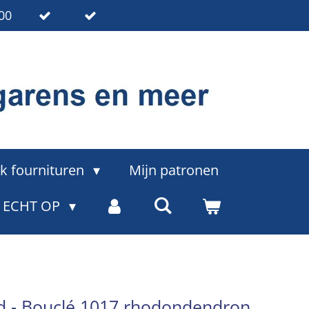
00
k fournituren
Mijn patronen
= ECHT OP
d - Bouclé 1017 rhodondendron