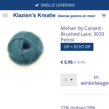
SNELLE LEVERING
Ga
direct
naar
de
Mohair by Canard -
hoofdinhoud
Brushed Lace: 3033
Petrol
OP = ECHT OP
€ 5,95
€ 9,95
In
winkelwage
72% mohair/28%