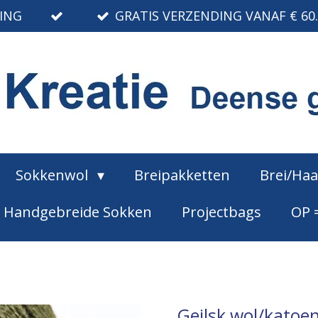
RING
GRATIS VERZENDING VANAF € 60
Sokkenwol
Breipakketten
Brei/Ha
Handgebreide Sokken
Projectbags
OP 
Geilsk wol/katoe