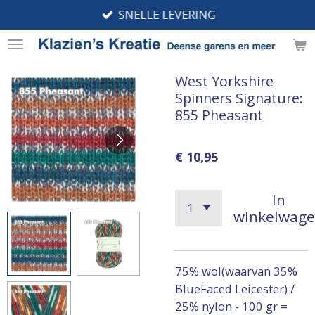
SNELLE LEVERING
Ga
direct
naar
de
West Yorkshire
hoofdinhoud
Spinners Signature:
855 Pheasant
€ 10,95
In
winkelwag
75% wol(waarvan 35%
BlueFaced Leicester) /
25% nylon - 100 gr =