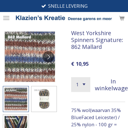
SNELLE LEVERING
Ga
direct
naar
de
West Yorkshire
hoofdinhoud
Spinners Signature:
862 Mallard
€ 10,95
In
winkelwag
75% wol(waarvan 35%
BlueFaced Leicester) /
25% nylon - 100 gr =