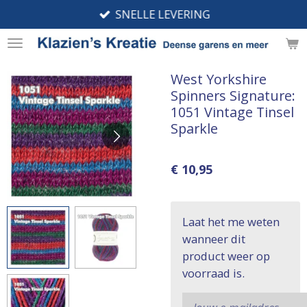
SNELLE LEVERING
Ga
direct
naar
de
West Yorkshire
hoofdinhoud
Spinners Signature:
1051 Vintage Tinsel
Sparkle
€ 10,95
Laat het me weten
wanneer dit
product weer op
voorraad is.