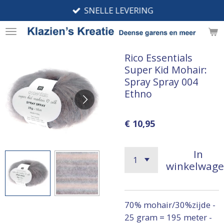
SNELLE LEVERING
Ga
direct
naar
de
Rico Essentials
hoofdinhoud
Super Kid Mohair:
Spray Spray 004
Ethno
€ 10,95
In
winkelwag
70% mohair/30%zijde -
25 gram = 195 meter -