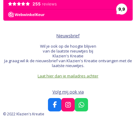
Nieuwsbrief
Wil je ook op de hoogte blijven
van de laatste nieuwtjes bij
Klazien's Kreatie
Ja graag wil ik de nieuwsbrief van Klazien's Kreatie ontvangen met de
laatste nieuwtjes.
Laat hier dan je mailadres achter
Volg mij ook via
F
I
W
a
n
h
© 2022 Klazien's Kreatie
c
s
a
e
t
t
b
a
s