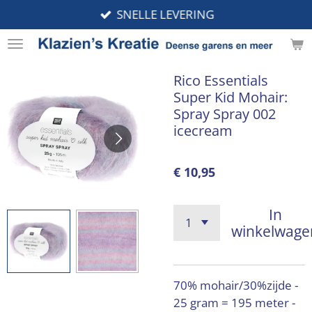
SNELLE LEVERING
Ga
direct
naar
de
Rico Essentials
hoofdinhoud
Super Kid Mohair:
Spray Spray 002
icecream
€ 10,95
In
winkelwage
70% mohair/30%zijde -
25 gram = 195 meter -