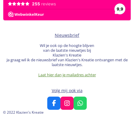
Nieuwsbrief
Wil je ook op de hoogte blijven
van de laatste nieuwtjes bij
Klazien's Kreatie
Ja graag wil ik de nieuwsbrief van Klazien's Kreatie ontvangen met de
laatste nieuwtjes.
Laat hier dan je mailadres achter
Volg mij ook via
F
I
W
a
n
h
© 2022 Klazien's Kreatie
c
s
a
e
t
t
b
a
s