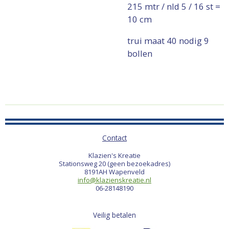
215 mtr / nld 5 / 16 st =
10 cm
trui maat 40 nodig 9
bollen
Contact
Klazien's Kreatie
Stationsweg 20 (geen bezoekadres)
8191AH Wapenveld
info@klazienskreatie.nl
06-28148190
Veilig betalen