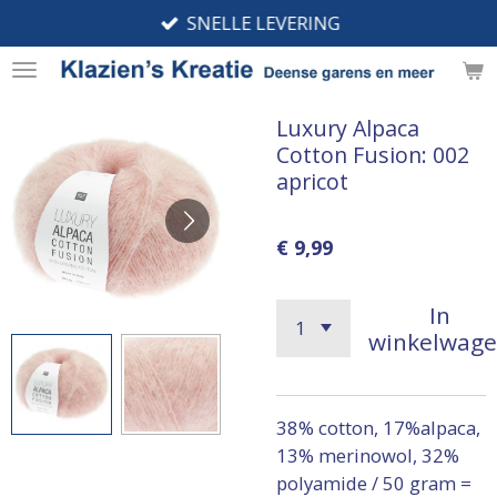
SNELLE LEVERING
Ga
direct
naar
de
Luxury Alpaca
hoofdinhoud
Cotton Fusion: 002
apricot
€ 9,99
In
winkelwag
38% cotton, 17%alpaca,
13% merinowol, 32%
polyamide / 50 gram =