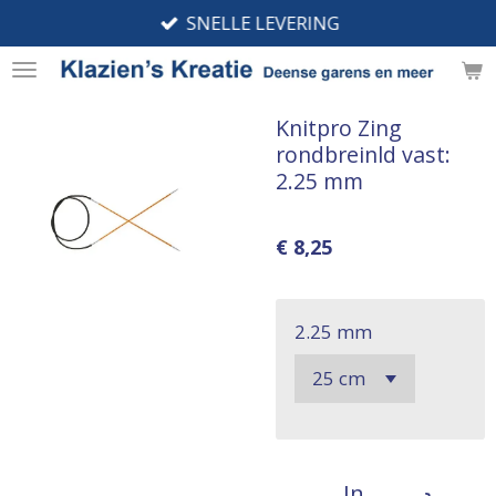
SNELLE LEVERING
Ga
direct
naar
de
Knitpro Zing
hoofdinhoud
rondbreinld vast:
2.25 mm
€ 8,25
2.25 mm
In