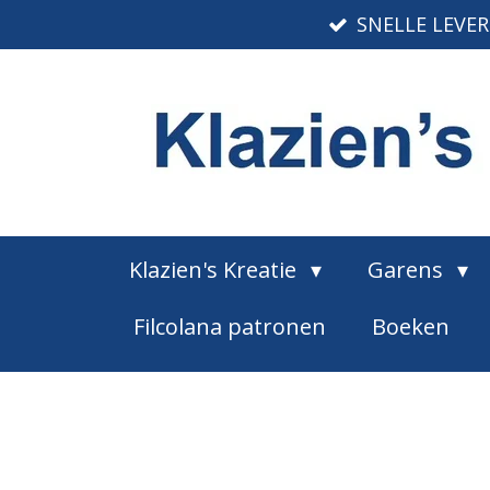
SNELLE LEVE
Ga
direct
naar
de
hoofdinhoud
Klazien's Kreatie
Garens
Filcolana patronen
Boeken