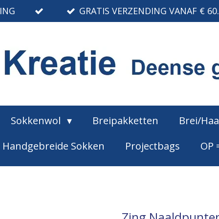
RING
GRATIS VERZENDING VANAF € 60
Sokkenwol
Breipakketten
Brei/Ha
Handgebreide Sokken
Projectbags
OP 
Zing Naaldpunte