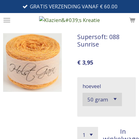
GRATIS VERZENDING VANAF € 60.00
Ga
direct
naar
de
Supersoft: 088
hoofdinhoud
Sunrise
€ 3,95
hoeveel
In
winkelwag