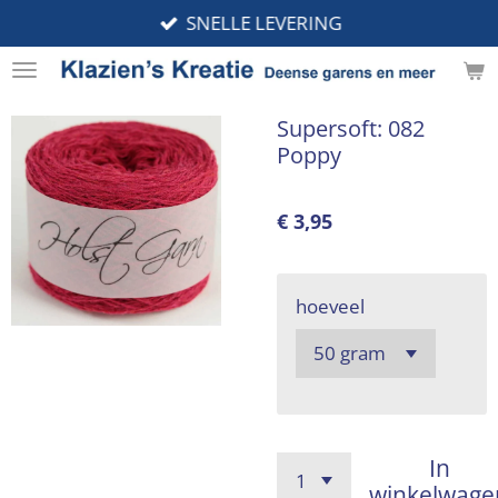
SNELLE LEVERING
Ga
direct
naar
de
Supersoft: 082
hoofdinhoud
Poppy
€ 3,95
hoeveel
In
winkelwage