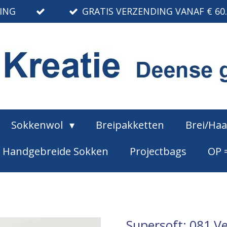
RING
GRATIS VERZENDING VANAF € 60
Sokkenwol
Breipakketten
Brei/Ha
Handgebreide Sokken
Projectbags
OP 
Supersoft: 081 V