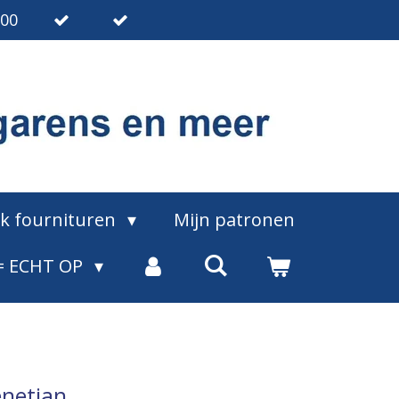
.00
ak fournituren
Mijn patronen
= ECHT OP
enetian