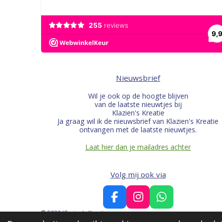
Nieuwsbrief
Wil je ook op de hoogte blijven
van de laatste nieuwtjes bij
Klazien's Kreatie
Ja graag wil ik de nieuwsbrief van Klazien's Kreatie
ontvangen met de laatste nieuwtjes.
Laat hier dan je mailadres achter
Volg mij ook via
F
I
W
a
n
h
© 2022 Klazien's Kreatie
c
s
a