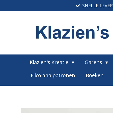
SNELLE LEVE
Ga
direct
naar
de
hoofdinhoud
Klazien's Kreatie
Garens
Filcolana patronen
Boeken