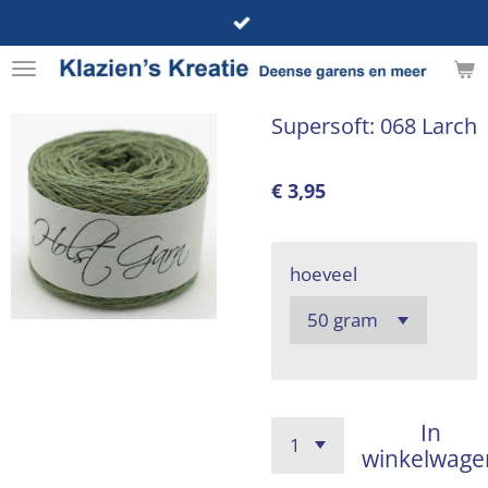
Ga
direct
naar
de
Supersoft: 068 Larch
hoofdinhoud
€ 3,95
hoeveel
In
winkelwage