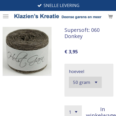
SNELLE LEVERING
Ga
direct
naar
de
Supersoft: 060
hoofdinhoud
Donkey
€ 3,95
hoeveel
In
winkelwag