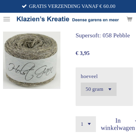
GRATIS VERZENDING VANAF € 60.00
Ga
direct
naar
de
Supersoft: 058 Pebble
hoofdinhoud
€ 3,95
hoeveel
In
winkelwagen