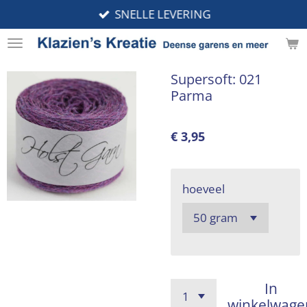
SNELLE LEVERING
Ga
direct
naar
de
Supersoft: 021
hoofdinhoud
Parma
€ 3,95
hoeveel
In
winkelwage