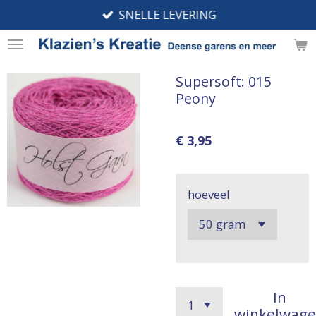
SNELLE LEVERING
Ga
direct
naar
de
Supersoft: 015
hoofdinhoud
Peony
€ 3,95
hoeveel
In
winkelwag