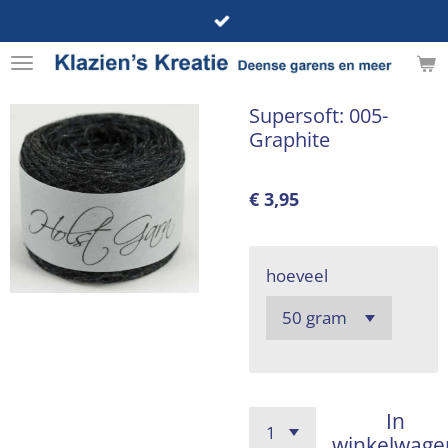
Ga
direct
naar
de
Supersoft: 005-
hoofdinhoud
Graphite
€ 3,95
hoeveel
In
winkelwage