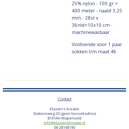
25% nylon - 100 gr =
400 meter - naald 3.25
mm - 28st x
36nld=10x10 cm -
machinewasbaar
Voldoende voor 1 paar
sokken t/m maat 46
Contact
Klazien's Kreatie
Stationsweg 20 (geen bezoekadres)
8191AH Wapenveld
info@klazienskreatie.nl
06-28148190