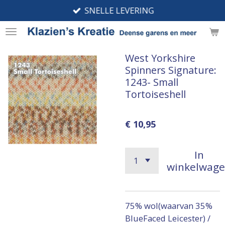
SNELLE LEVERING
Ga
direct
naar
de
West Yorkshire
hoofdinhoud
Spinners Signature:
1243- Small
Tortoiseshell
€ 10,95
In
winkelwag
75% wol(waarvan 35%
BlueFaced Leicester) /