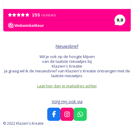
Nieuwsbrief
Wil je ook op de hoogte blijven
van de laatste nieuwtjes bij
Klazien's Kreatie
Ja graag wil ik de nieuwsbrief van Klazien's Kreatie ontvangen met de
laatste nieuwtjes.
Laat hier dan je mailadres achter
Volg mij ook via
F
I
W
a
n
h
© 2022 Klazien's Kreatie
c
s
a