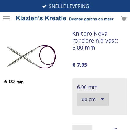
SNELLE LEVERING
Ga
direct
naar
de
Knitpro Nova
hoofdinhoud
rondbreinld vast:
6.00 mm
€ 7,95
6.00 mm
In