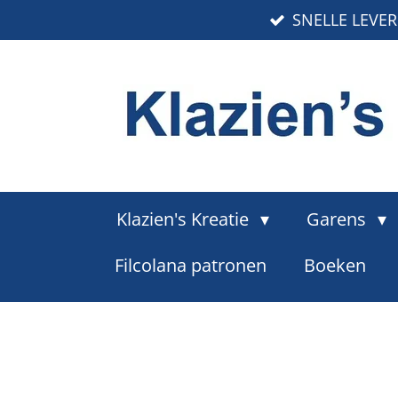
SNELLE LEVE
Ga
direct
naar
de
hoofdinhoud
Klazien's Kreatie
Garens
Filcolana patronen
Boeken