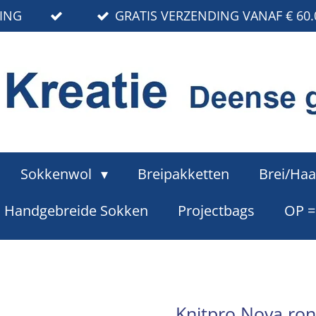
RING
GRATIS VERZENDING VANAF € 60.
Sokkenwol
Breipakketten
Brei/Haa
Handgebreide Sokken
Projectbags
OP 
Knitpro Nova ron