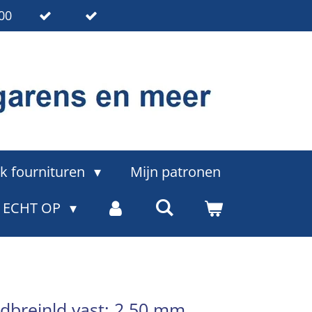
00
k fournituren
Mijn patronen
= ECHT OP
dbreinld vast: 2.50 mm